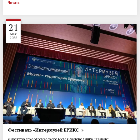
Читать
21
мая
2026
Фестиваль «Интермузей БРИКС+»
Директор археологического музея-заповедника "Танаис"