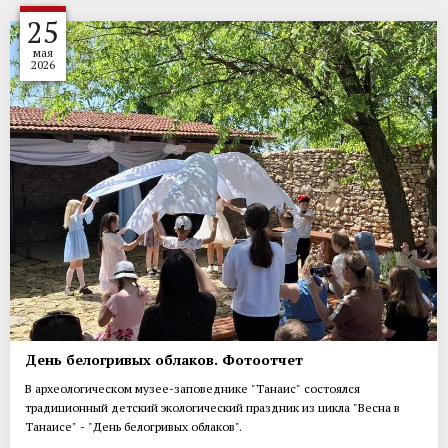
25
мая
2026
День белогривых облаков. Фотоотчет
В археологическом музее-заповеднике "Танаис" состоялся
традиционный детский экологический праздник из цикла "Весна в
Танаисе" - "День белогривых облаков".