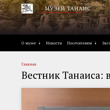
Перейти
МУЗЕЙ ТАНАИС
к
основному
содержанию
Основная
О музее
Новости
Посетителям
Экс
навигация
Строка
Главная
навигации
Вестник Танаиса: в